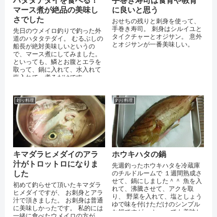
ハタタテダイを食べる！
手巻き寿司は食育や教育
マース煮が絶品の美味し
に良いと思う
さでした
おせちの残りと刺身を使って、
手巻き寿司。 刺身はシルイユと
先日のウメイロ釣りで釣った外
タイクチャーとオジサン。 意外
道のハタタテダイ。 むるぶしの
とオジサンが一番美味しい。
船長が絶対美味しいというの
で、マース煮にしてみました。
といっても、鱗とお腹とエラを
取って、鍋に入れて、水入れて
塩入れて、煮るだけです。 -------
2016/12/05沖釣り...
釣り料理
釣り料理
キマダラヒメダイのアラ
ホウキハタの鍋
汁がトロットロになりま
先週釣ったホウキハタを冷蔵庫
した
のチルドルームで １週間熟成さ
せて、鍋にしました＾＾ 魚を入
初めて釣らせて頂いたキマダラ
れて、沸騰させて、アクを取
ヒメダイですが、 お刺身とアラ
り、 野菜を入れて、塩としょう
汁で頂きました。 お刺身は普通
ゆで味を付けただけのシンプル
に美味しかったです。 私的には
な鍋ですが、 とーっても美味し
一緒に食べたウメイロの方が、