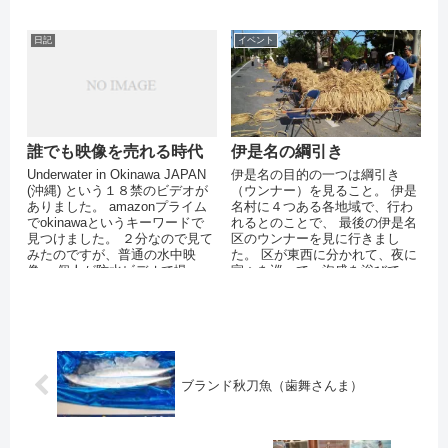
右側で１００ｋｍぐらいの 最も
風が...
日記
イベント
誰でも映像を売れる時代
伊是名の綱引き
Underwater in Okinawa JAPAN
伊是名の目的の一つは綱引き
(沖縄) という１８禁のビデオが
（ウンナー）を見ること。 伊是
ありました。 amazonプライム
名村に４つある各地域で、行わ
でokinawaというキーワードで
れるとのことで、 最後の伊是名
見つけました。 ２分なので見て
区のウンナーを見に行きまし
みたのですが、普通の水中映
た。 区が東西に分かれて、夜に
像。 個人が防水ビデオで撮っ...
家々を巡って、泡盛を浴びて、
地域の中心に集まって、演劇を
したのち、...
ブランド秋刀魚（歯舞さんま）