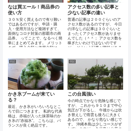
なは買エール！商品券の
アクセス数の多い記事と
使い方
少ない記事の違い
３０％安く買えるので有り難い
普通の記事は２００ぐらいのア
ではあるのですが、申請・購
クセス数があるのですが、 今日
入・使用方法など複雑すぎて、
の洋なしの記事は３０ぐらいと
面倒なコロナ対策の那覇市の商
まったくアクセス数がありませ
品券。 ってことで、なるべく簡
んでした（＾＾； アクセス数を
単にまとめてみます。 メリット
稼ぎたいわけではないのです
まず、購入金額と使用金額は、
が、 どういう記事が興味がある
下記の通り。 ...
のかを知りたかったので、 少々
分析して...
日記
日記
かき氷ブームが来てい
この台風強い
る？
今の時点でかなり危険な感じで
すが、 これから９１０まで中心
最近、かき氷がいろいろなとこ
気圧が下がるし、 午後からは吹
ろで目につきます。 私的な代表
き替えしで雨雲も後ろに大きく
格は、赤福が入った抹茶味のか
あるので、 かなり危ない感じで
き氷の”赤福氷”。 こちらは、バ
す。 沖縄本島は少しコースがず
ランスが良く絶品です。
れていますが、 久米島は台風の