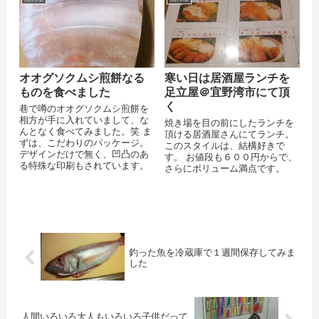
オオグソクムシ煎餅なる
寒い日は居酒屋ランチを
ものを食べました
足立屋＠宜野湾市にて頂
く
巷で噂のオオグソクムシ煎餅を
相方が手に入れていまして、な
焼き場を目の前にしたランチを
んとなく食べてみました。笑 ま
頂ける居酒屋さんにてランチ。
ずは、こだわりのパッケージ。
このスタイルは、結構好きで
デザインだけで無く、凹凸のあ
す。 お値段も６００円からで、
る特殊な印刷もされています。
さらにボリューム満点です。
釣った魚を冷蔵庫で１週間保存してみま
した
人間いろいろ大人もいろいろ子供だって