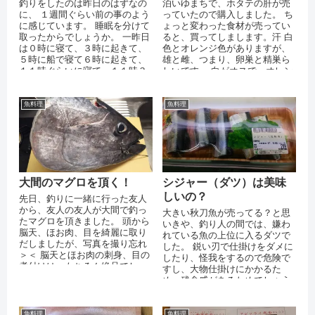
釣りをしたのは昨日のはずなの
泊いゆまちで、ホタテの肝が売
に、 １週間ぐらい前の事のよう
っていたので購入しました。 ち
に感じています。 睡眠を分けて
ょっと変わった食材が売ってい
取ったからでしょうか。 一昨日
ると、買ってしまします。汗 白
は０時に寝て、３時に起きて、
色とオレンジ色がありますが、
５時に船で寝て６時に起きて、
雄と雌、つまり、卵巣と精巣ら
１１時ぐらいに寝て、１１時３
しいです。 白がオスで、オレン
０分ぐらいに起きて、 １３時ぐ
ジがメスとのことです。
らい...
魚料理
魚料理
大間のマグロを頂く！
シジャー（ダツ）は美味
しいの？
先日、釣りに一緒に行った友人
から、友人の友人が大間で釣っ
大きい秋刀魚が売ってる？と思
たマグロを頂きました。 頭から
いきや、釣り人の間では、嫌わ
脳天、ほお肉、目を綺麗に取り
れている魚の上位に入るダツで
だしましたが、写真を撮り忘れ
した。 鋭い刃で仕掛けをダメに
＞＜ 脳天とほお肉の刺身、目の
したり、怪我をするので危険で
煮付けは、もちろん絶品でし
すし、大物仕掛けにかかるた
た。
め、残念感があるためでしょう
か。 釣れても捨てられる事が多
い魚なので、...
魚料理
魚料理