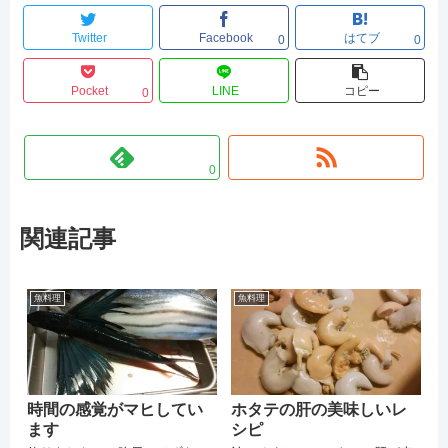
Twitter
Facebook
はてブ
0
0
Pocket
LINE
コピー
0
0
関連記事
魚料理
魚料理
時間の感覚がマヒしてい
ホタテの肝の美味しいレ
ます
シピ