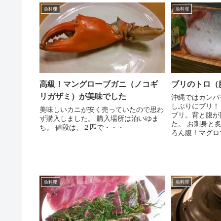
魚料理
魚料理
高級！マングローブガニ（ノコギ
ブリのトロ（
リガザミ）が美味でした
沖縄ではカンパ
しぶりにブリ！
美味しいカニが安く売っていたので思わ
ブリ。背と腹が
ず購入しました。 購入場所は泊いゆま
た。 お刺身と
ち。 値段は、２匹で・・・
ろん腹！マグロ
魚料理
魚料理