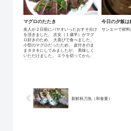
マグロのたたき
今日の夕飯は
友人が２日前にパヤオいったおすそ分け
サンエーで材料
を頂きました。 次女（１歳半）がマグ
ロ好きのため、 大喜びで食べました。
小型のマグロだったため、 皮付きのま
まタタキにしてみましたが、 美味しく
いただけました。 エラを切ってから、
氷締めにしたそうです...
新鮮秋刀魚（和食要）