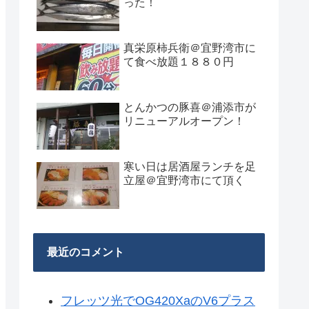
った！
真栄原柿兵衛＠宜野湾市に
て食べ放題１８８０円
とんかつの豚喜＠浦添市が
リニューアルオープン！
寒い日は居酒屋ランチを足
立屋＠宜野湾市にて頂く
最近のコメント
フレッツ光でOG420XaのV6プラス