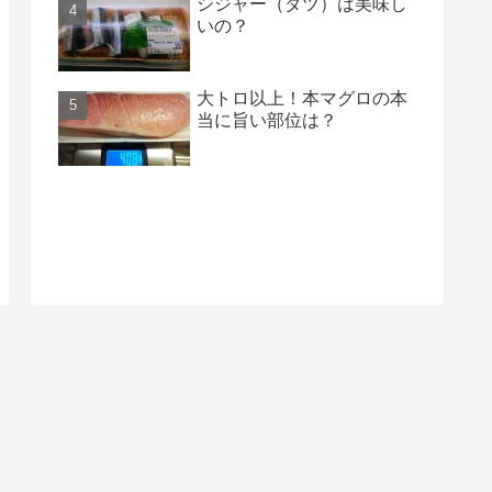
シジャー（ダツ）は美味し
いの？
大トロ以上！本マグロの本
当に旨い部位は？