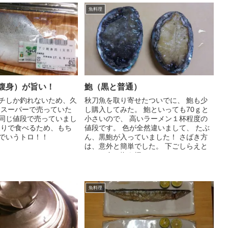
魚料理
腹身）が旨い！
鮑（黒と普通）
チしか釣れないため、久
秋刀魚を取り寄せたついでに、 鮑も少
 スーパーで売っていた
し購入してみた。 鮑といっても70ｇと
同じ値段で売っていまし
小さいので、 高いラーメン１杯程度の
炙りで食べるため、もち
値段です。 色が全然違いまして、 たぶ
でいうトロ！！
ん、黒鮑が入っていました！ さばき方
は、意外と簡単でした。 下ごしらえと
して、身に塩を振っ...
魚料理