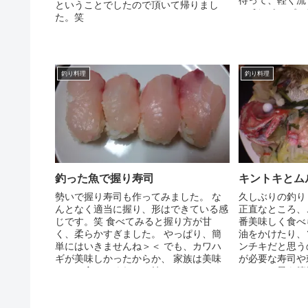
待って、軽く流
ということでしたので頂いて帰りまし
ッチンペーパーに
た。笑
釣り料理
釣り料理
釣った魚で握り寿司
キントキとム
勢いで握り寿司も作ってみました。 な
久しぶりの釣り
んとなく適当に握り、形はできている感
正直なところ、
じです。笑 食べてみると握り方が甘
番美味しく食べ
く、柔らかすぎました。 やっぱり、簡
油をかけたり、
単にはいきませんね＞＜ でも、カワハ
ンチキだと思う
ギが美味しかったからか、 家族は美味
が必要な寿司や
しいと食べてくれて、嬉し...
るには、最も簡単