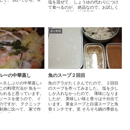
して、 拭いてから、キ
塩を混ぜて、 しょうゆの代わりにつけ
包...
て食べるのが、 絶品なので、お試しく
ださい。 最近、沖縄県産...
釣り料理
ルーの中華蒸し
魚のスープ２回目
＝久しぶりの中華蒸し♪
魚のアラがたくさんでたので、 ２回目
この料理方法が 魚を一
のスープを作ってみました。 塩を少し
られると思っています。
しか入れなかったので、 薄味になりま
ソースを使うので、 イ
したが、 美味しい味と香りは十分出て
のですが、 テクニック
います。 黄金スープと白湯スープと魚
刺身に比べて、 家で作
骨ミンチです。笑 そろそろ鍋の季節も
で美...
終わりにさしかかってい...