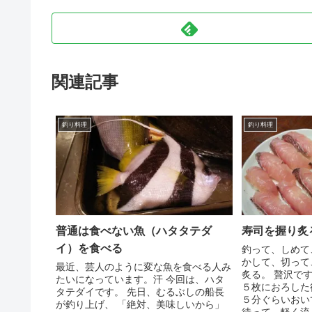
関連記事
釣り料理
釣り料理
普通は食べない魚（ハタタテダ
寿司を握り炙
イ）を食べる
釣って、しめて
かして、切って
最近、芸人のように変な魚を食べる人み
炙る。 贅沢で
たいになっています。汗 今回は、ハタ
５枚におろした
タテダイです。 先日、むるぶしの船長
５分ぐらいおい
が釣り上げ、 「絶対、美味しいから」