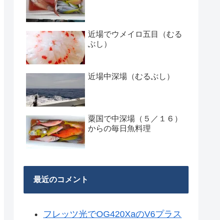
近場でウメイロ五目（むる
ぶし）
近場中深場（むるぶし）
粟国で中深場（５／１６）
からの毎日魚料理
最近のコメント
フレッツ光でOG420XaのV6プラス