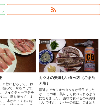
0
釣り料理
る
カツオの美味しい食べ方（ごま油
と塩）
、５枚におろして、 ね
、握って、味をつけて、
最近までカツオのタタキが苦手でした
す。 タイクチャーマチを
が、 この頃、美味しく食べられるよう
後に、 塩を振って、１
になりました。 薬味で食べるのも美味
て、 水が出てくるのを
しいですが、 レバーの様に、ごま油と