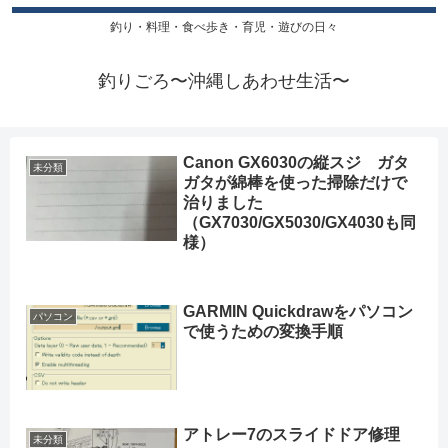
釣り・料理・食べ歩き・育児・遊びの日々
釣りごろ〜沖縄しあわせ生活〜
Canon GX6030の縦スジ ガタ
未分類
ガタが綿棒を使った掃除だけで
治りました
（GX7030/GX5030/GX4030も同
様）
GARMIN Quickdrawをパソコン
パソコン
で使うための変換手順
アトレー7のスライドドア修理
未分類