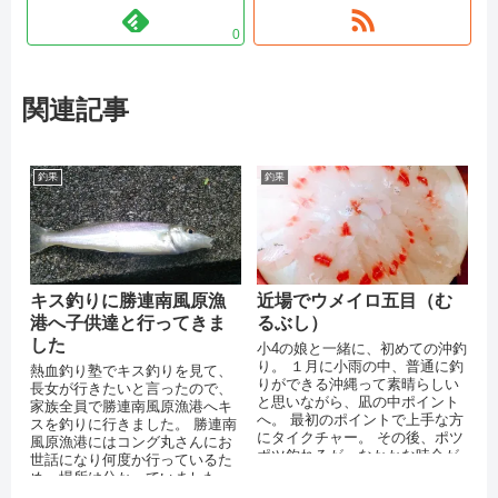
0
関連記事
釣果
釣果
キス釣りに勝連南風原漁
近場でウメイロ五目（む
港へ子供達と行ってきま
るぶし）
した
小4の娘と一緒に、初めての沖釣
り。 １月に小雨の中、普通に釣
熱血釣り塾でキス釣りを見て、
りができる沖縄って素晴らしい
長女が行きたいと言ったので、
と思いながら、凪の中ポイント
家族全員で勝連南風原漁港へキ
へ。 最初のポイントで上手な方
スを釣りに行きました。 勝連南
にタイクチャー。 その後、ポツ
風原漁港にはコング丸さんにお
ポツ釣れるが、なかかな時合が
世話になり何度か行っているた
来ず、我慢の前半...
め、場所は分かっていました。
この漁港は、漁港内に公園やト