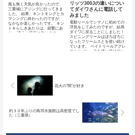
リッツ300Jの違いについ
風も無く天気が良かったので、
三重城にアジングに行ってきま
てダイワさんに電話して
した。 結果、キントキングとカ
みました
マシングに終わったのですが、
電動リールでシマノに初めての
なかなか楽しかったです。 キン
浮気をしてみたのですが、結局
トキらしきあたりは、頻繁にあ
ダイワに戻ることにしました！
り、 誘うと簡単に釣れます。
スピニングリールはぼろぼろに
カマスも暴れていました。 釣れ
なったフリームスとを使い続け
た...
ています。 ベイトリールアグレ
ストとバレッタを使い続けてい
ます。 フリームスは完全に分解
して、ベ...
花火の”間”が好き
約３０年ぶりの鳥羽水族館は高密度でし
た（三重県）