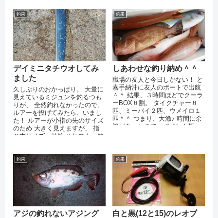
イレもある...
釣果
釣果
デイミニタチウオしてみ
しあわせな釣り納め＾＾
ました
職場の友人と今日しかない！ と
嘉手納沖に友人のボートで出航
久しぶりのおかっぱり。 大量に
＾＾ 結果、３時間ほどでクーラ
見えているミジュンを釣るつも
ーBOX８割。 タイクチャー８
りが、 全然釣れなかったので、
匹、ミーバイ２匹、ウメイロ１
ルアーを投げてみたら、いまし
匹＾＾ つまり、大漁♪ 時間に余
た！ ルアーが小指の先のサイズ
裕があったので、ポイント探
のため 大きく見えますが、 指
し。 そちらは不発。 でも１５
２本サイズ。苦笑 それでも、釣
時に...
れましたので、よかったよかっ
た...
釣果
釣果
アジの釣れないアジング
白と黒(12と15)のレオブ