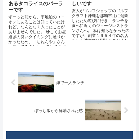
あるタコライスのパーラ
しいです
ーです
友人がゴルフショップのゴルフ
クラフト沖縄を那覇市辻に創業
ずーっと前から、宇地泊のユニ
したため遊びに行き、ランチを
オンにあることは知っていたけ
食べに近くのジョージレストラ
れど、なんとなく入ったことが
ンさんへ。 私は知らなかったの
ありませんでした。 珍しくお昼
ですが、創業１９５４年の名店
過ぎの良いタイミングに通りか
らしく沖縄では馴染みのお店と
かったため、「ちねんや」さん
のことです。 ジョージレストラ
へ行ってみました。 ランチタイ
ン 住所：...
ムだったためか、意外に次々に
来るお客さん...
海で一人ランチ
ぼっち飯から解消された感