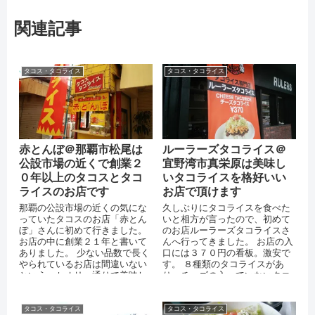
関連記事
タコス・タコライス
タコス・タコライス
赤とんぼ＠那覇市松尾は
ルーラーズタコライス＠
公設市場の近くで創業２
宜野湾市真栄原は美味し
０年以上のタコスとタコ
いタコライスを格好いい
ライスのお店です
お店で頂けます
那覇の公設市場の近くの気にな
久しぶりにタコライスを食べた
っていたタコスのお店「赤とん
いと相方が言ったので、初めて
ぼ」さんに初めて行きました。
のお店ルーラーズタコライスさ
お店の中に創業２１年と書いて
んへ行ってきました。 お店の入
ありました。 少ない品数で長く
口には３７０円の看板。激安で
やられているお店は間違いない
す。 ８種類のタコライスがあ
という、セオリー通りで美味し
り、チーズの入っていないタコ
かったです。 近くを通る事は、
ライスは３２０円という事で、
数十回は...
それにも驚...
タコス・タコライス
タコス・タコライス