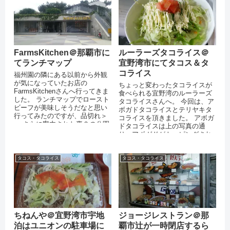
FarmsKitchen＠那覇市に
ルーラーズタコライス＠
てランチマップ
宜野湾市にてタコス＆タ
コライス
福州園の隣にある以前から外観
が気になっていたお店の
ちょっと変わったタコライスが
FarmsKitchenさんへ行ってきま
食べられる宜野湾のルーラーズ
した。 ランチマップでロースト
タコライスさんへ。 今回は、ア
ビーフが美味しそうだなと思い
ボガドタコライスとテリヤキタ
行ってみたのですが、品切れ＞
コライスを頂きました。 アボガ
＜ さらに案内された裏？の公園
ドタコライスは上の写真の通
のコインパーキングに駐車する
り、アボガドがトッピングされ
も、...
てマヨネーズがかかっていま
す。
タコス・タコライス
タコス・タコライス
ちねんや＠宜野湾市宇地
ジョージレストラン＠那
泊はユニオンの駐車場に
覇市辻が一時閉店するら