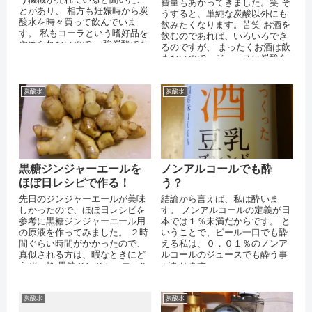
費量もあがってきました。笑 そ
とがあり、 相方も妊娠時から炭
うすると、単純な炭酸以外にも
酸水を時々買って飲んでいま
飲みたくなります。苦笑 お酒を
す。 私もコーラという嗜好品を
飲むのであれば、いろいろでき
やめられないので、 強炭酸であ
るのですが、 まったくお酒は飲
れば、コーラより健康的かなと
まないので、ジュースに炭酸を
思い、 買...
添加してみました。 １００％ジ
ュー...
炭酸水
炭酸水
黒糖ジンジャーエールを
ノンアルコールでも酔
ほぼ日レシピで作る！
う？
先日のジンジャーエールが美味
結論から言えば、私は酔いま
しかったので、ほぼ日レシピを
す。 ノンアルコールの定義が日
参考に黒糖ジンジャーエール用
本では１％未満だからです。 と
の原液を作ってみました。 ２時
いうことで、ビール一口でも酔
間ぐらい時間がかかったので、
える私は、０．０１％のノンア
真似される方は、暇なときにど
ルコールのジュースでも酔う事
うぞ。笑 黒糖ジンジャーエール
があります。
の材料 ショウガ３００ｇ 黒糖
３００ｇ...
炭酸水
炭酸水