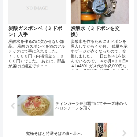
炭酸ガスボンベ（ミドボ
炭酸水（ミドボンを交
ン）入手
換）
炭酸水を作るのに欠かせない部
炭酸水を作るためにミドボンを
品。 炭酸ガスボンベを酒のアル
導入してから４か月。 残量を示
テックにて手に入れました。
すゲージが赤くなったので、交
７，０００円（内補償金５，０
換しました。 一日に約４Lを飲
００円）でした。 あとは、部品
んでいるので、 ４か月×３０日×
が届けば組立です＾＾
４L=480L ガス代が約2,000円な
ので、 2,000円／480L=約４円／
L となり...
ティンガーラ＠那覇市にてチーズ味のペ
ペロンチーノを頂く
究極そばと特選そばの食べ比べ