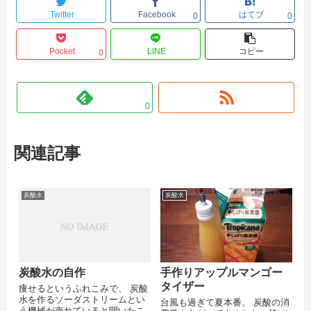
Twitter
Facebook
はてブ
0
0
Pocket
LINE
コピー
0
0
関連記事
炭酸水
炭酸水
炭酸水の自作
手作りアップルマンゴー
タイザー
痩せるというふれこみで、 炭酸
水を作るソーダストリームとい
台風も過ぎて夏本番。 炭酸の消
う機械が売れていると聞いたこ