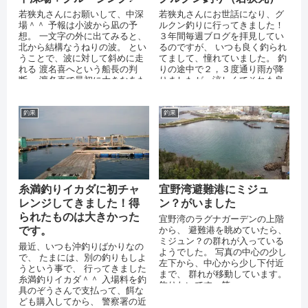
若狭丸さんにお願いして、中深
若狭丸さんにお世話になり、グ
場＾＾ 予報は小波から凪の予
ルクン釣りに行ってきました！
想。 一文字の外に出てみると、
３年間毎週ブログを拝見してい
北から結構なうねりの波。 とい
るのですが、 いつも良く釣られ
うことで、波に対して斜めに走
てまして、憧れていました。 釣
れる 渡名喜へという船長の判
りの途中で２，３度通り雨が降
断。 渡名喜で最初に大きなあた
りましたが、涼しくてそれも良
り！ 少しして、針はずれ＞＜
かったです＾＾ 私的には、楽し
相...
める程...
釣果
釣果
糸満釣りイカダに初チャ
宜野湾避難港にミジュ
レンジしてきました！得
ン？がいました
られたものは大きかった
宜野湾のラグナガーデンの上階
です。
から、 避難港を眺めていたら、
ミジュン？の群れが入っている
最近、いつも沖釣りばかりなの
ようでした。 写真の中心の少し
で、 たまには、別の釣りもしよ
左下から、中心から少し下付近
うという事で、 行ってきました
まで、 群れが移動しています。
糸満釣りイカダ＾＾ 入場料を釣
釣りたいです。笑
具のぞうさんで支払って、餌な
ども購入してから、 警察署の近