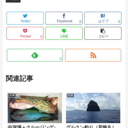
Twitter
Facebook
はてブ
0
0
Pocket
LINE
コピー
0
0
関連記事
釣果
釣果
中深場＋クルージング♪
グルクン釣り（若狭丸）