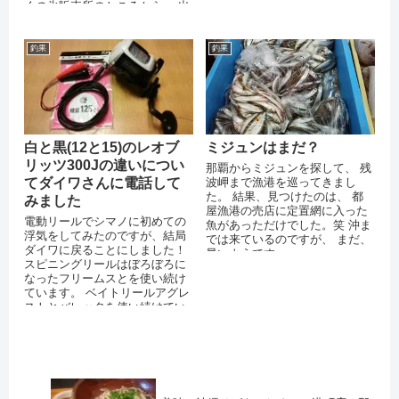
くの氷販売所のところから、 出
航します＾＾ 最近、ずっと海が
荒...
釣果
釣果
ミジュンはまだ？
白と黒(12と15)のレオブ
リッツ300Jの違いについ
那覇からミジュンを探して、 残
波岬まで漁港を巡ってきまし
てダイワさんに電話して
た。 結果、見つけたのは、 都
みました
屋漁港の売店に定置網に入った
電動リールでシマノに初めての
魚があっただけでした。笑 沖ま
浮気をしてみたのですが、結局
では来ているのですが、 まだ、
ダイワに戻ることにしました！
早いようです・・・
スピニングリールはぼろぼろに
なったフリームスとを使い続け
ています。 ベイトリールアグレ
ストとバレッタを使い続けてい
ます。 フリームスは完全に分解
して、ベ...