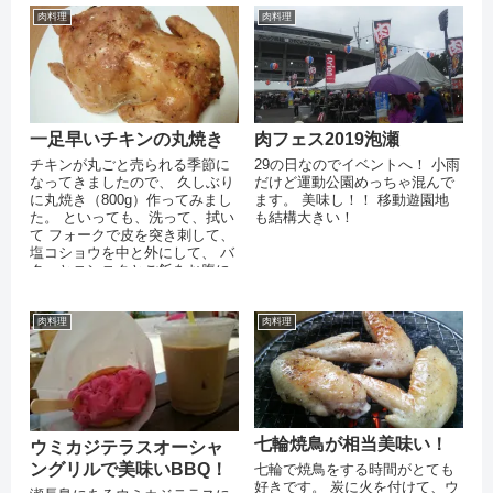
肉料理
肉料理
一足早いチキンの丸焼き
肉フェス2019泡瀬
チキンが丸ごと売られる季節に
29の日なのでイベントへ！ 小雨
なってきましたので、 久しぶり
だけど運動公園めっちゃ混んで
に丸焼き（800g）作ってみまし
ます。 美味し！！ 移動遊園地
た。 といっても、洗って、拭い
も結構大きい！
て フォークで皮を突き刺して、
塩コショウを中と外にして、 バ
ターとニンニクとご飯をお腹に
詰めて、 準備の時間は１０分...
肉料理
肉料理
七輪焼鳥が相当美味い！
ウミカジテラスオーシャ
ングリルで美味いBBQ！
七輪で焼鳥をする時間がとても
好きです。 炭に火を付けて、ウ