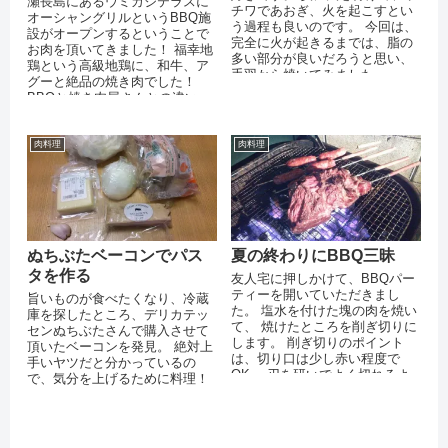
瀬長島にあるウミカジテラスに
チワであおぎ、火を起こすとい
オーシャングリルというBBQ施
う過程も良いのです。 今回は、
設がオープンするということで
完全に火が起きるまでは、脂の
お肉を頂いてきました！ 福幸地
多い部分が良いだろうと思い、
鶏という高級地鶏に、和牛、ア
手羽から焼いてみました。
グーと絶品の焼き肉でした！
BBQと焼き肉屋さんとの違い
は、煙を豪快に浴びて焼くこと
だと思いま...
肉料理
肉料理
ぬちぶたベーコンでパス
夏の終わりにBBQ三昧
タを作る
友人宅に押しかけて、BBQパー
ティーを開いていただきまし
旨いものが食べたくなり、冷蔵
た。 塩水を付けた塊の肉を焼い
庫を探したところ、デリカテッ
て、 焼けたところを削ぎ切りに
センぬちぶたさんで購入させて
します。 削ぎ切りのポイント
頂いたベーコンを発見。 絶対上
は、切り口は少し赤い程度で
手いヤツだと分かっているの
OK。 刃を研いでよく切れるよ
で、気分を上げるために料理！
うにする。 切れ味が悪くなると
肉汁が出て...