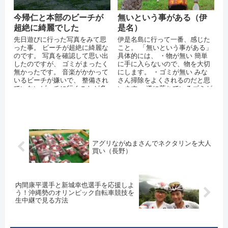
今帰仁と本部のビーチが
無いという事がある（伊
超絶に綺麗でした
是名）
先日遊びに行った写真をみて思
伊是名島に行って一番、感じた
った事。 ビーチが超絶に綺麗な
こと。 「無いという事がある」
のです。 写真を確認して思い出
具体的には、 ・物が無い 簡単
したのですが、 ゴミがまったく
に手に入らないので、物を大切
無かったです。 音楽がかかって
にします。 ・ゴミが無い みな
いるビーチが嫌いで、 整備され
さん掃除をよくされるのだと思
ていないビーチに行くことが多
います。 道に落ちているゴミが
いのですが、 なかなか無い経験
ほとんどありません。 ・交通規
で...
則が...
アグリながぬまさんでネクタリンを大人
買い（長野）
内間康平選手と新城幸也選手を応援しよ
う！沖縄勢のオリンピック自転車競技を
生中継で見る方法