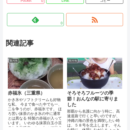
Pocket
LINE
コピー
0
0
関連記事
観光地
観光地
赤福氷（三重県）
そろそろフルーツの季
節！おんなの駅に寄りま
かき氷やソフトクリームも好物
な私、 今まで食べた中でも一、
した
二を争うのが、赤福氷です。 ほ
那覇から名護に向かう時に、高
ろ苦い抹茶のかき氷の中に通常
速道路で行くと早いのですが、
とは異なる 特製の赤福が入って
沖縄の海の景色を満喫したい時
います。 いわゆる抹茶白玉小豆
は、５８号を北上します。 そん
のかき氷です。 いっしょに出さ
な時に、休憩しながらちょっと