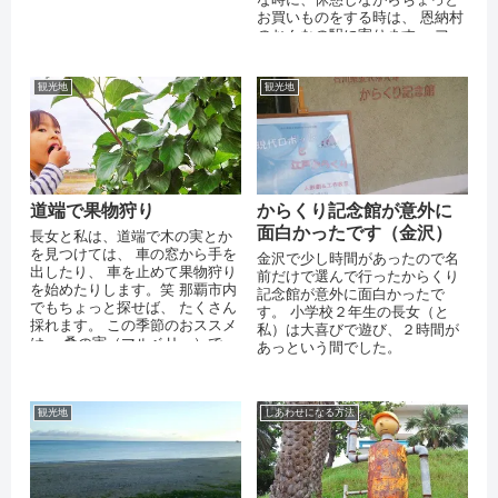
れるほうじ茶の苦味もなかなか
お買いものをする時は、 恩納村
で、...
のおんなの駅に寄ります。 フー
ドコートというか屋台という感
じで外で...
観光地
観光地
道端で果物狩り
からくり記念館が意外に
面白かったです（金沢）
長女と私は、道端で木の実とか
を見つけては、 車の窓から手を
金沢で少し時間があったので名
出したり、 車を止めて果物狩り
前だけで選んで行ったからくり
を始めたりします。笑 那覇市内
記念館が意外に面白かったで
でもちょっと探せば、 たくさん
す。 小学校２年生の長女（と
採れます。 この季節のおススメ
私）は大喜びで遊び、２時間が
は、 桑の実（マルベリー）で
あっという間でした。
す。 少し大きい木ではない
と、...
観光地
しあわせになる方法