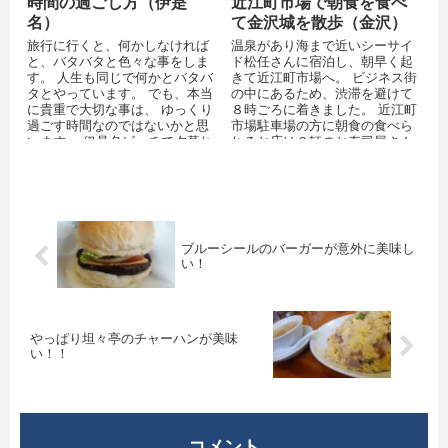
時間の過ごし方（伊是
近江町市場で朝食を食べ
名）
て金沢城を散歩（金沢）
旅行に行くと、何かしなければ
温泉があり海まで近いシーサイ
と、バタバタと色々な事をしま
ド松任さんに宿泊し、朝早く起
す。 人生も同じで何かとバタバ
きて近江町市場へ。 ビジネス街
タとやっています。 でも、本当
の中にあるため、渋滞を避けて
に貴重で大切な事は、 ゆっくり
８時ごろに着きました。 近江町
過ごす時間なのではないかと思
市場駐車場の方に朝食の食べら
います。 伊是名ビーチで夕暮れ
れるお店は３軒のお寿司屋さん
を見ながら、 娘たちを抱っこし
と教えてもらい、その中の１軒
て泳...
へ。
ブルーシールのバーガーが意外に美味し
い！
やっぱり坦々亭のチャーハンが美味
い！！
コメント