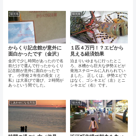
ドコートというか屋台という感
じで外で...
観光地
観光地
からくり記念館が意外に
１匹４万円！？エビから
面白かったです（金沢）
見える経済効果
金沢で少し時間があったので名
泊まりいゆまちに行ったとこ
前だけで選んで行ったからくり
ろ、水槽から巨大な伊勢エビが
記念館が意外に面白かったで
発泡スチロールに入れられてい
す。 小学校２年生の長女（と
ました。 正しくは、伊勢エビで
私）は大喜びで遊び、２時間が
はなく、ゴシキエビ（左）とニ
あっという間でした。
シキエビ（右）です。
しあわせになる方法
観光地