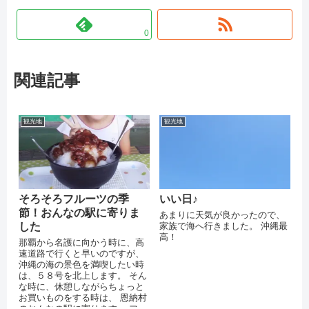
0
関連記事
観光地
観光地
そろそろフルーツの季
いい日♪
節！おんなの駅に寄りま
あまりに天気が良かったので、
した
家族で海へ行きました。 沖縄最
高！
那覇から名護に向かう時に、高
速道路で行くと早いのですが、
沖縄の海の景色を満喫したい時
は、５８号を北上します。 そん
な時に、休憩しながらちょっと
お買いものをする時は、 恩納村
のおんなの駅に寄ります。 フー