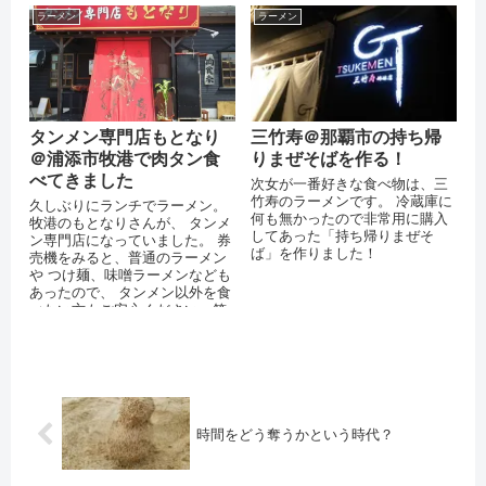
ラーメン
ラーメン
タンメン専門店もとなり
三竹寿＠那覇市の持ち帰
＠浦添市牧港で肉タン食
りまぜそばを作る！
べてきました
次女が一番好きな食べ物は、三
竹寿のラーメンです。 冷蔵庫に
久しぶりにランチでラーメン。
何も無かったので非常用に購入
牧港のもとなりさんが、 タンメ
してあった「持ち帰りまぜそ
ン専門店になっていました。 券
ば」を作りました！
売機をみると、普通のラーメン
や つけ麺、味噌ラーメンなども
あったので、 タンメン以外を食
べたい方もご安心ください。笑
お店の一押しであろう「肉タ
ン」...
時間をどう奪うかという時代？