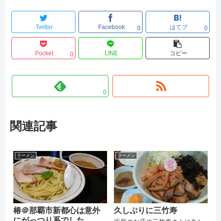
Twitter
Facebook
はてブ
0
0
Pocket
LINE
コピー
0
0
関連記事
ラーメン
ラーメン
椿＠那覇市新都心は意外
久しぶりに三竹寿
にがっつり系でした