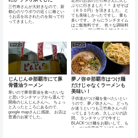
近所のお店の三竹寿さんに久し
ぶりに行きました＾＾ まぜそば
三竹寿さんが大好きなので、新
（６５０円）を頂きました。 と
都心のリウボウの近くに椿とい
ても美味しかったですし、量も
うお店を出されたのを知って行
多いです。 さらにランチタイム
ってきました。
はご飯無料です。 色々な調味料
があり、 味に変化を付けること
もできるので、 飽きずに最後ま
で...
ラーメン
ラーメン
じんじん＠那覇市にて豚
夢ノ弥＠那覇市はつけ麺
骨醤油ラーメン
だけじゃなくラーメンも
美味い！
寒いので豚骨醤油を食べたいな
と思いランチマップから選んで
子供達がつけ麺を食べたいとい
開南のじんじんさんへ。 ちょっ
うので、夢ノ弥さんへ。 どっち
と入ったところにあるので、
か迷うといつも三竹寿さんへ行
google mapさんに感謝。 お店は
ってしまうため、久しぶりの訪
普通のお家でした。
問。 ランチマップで牛すじ
BLACKつけ麺をお願いして、も
う一つは中華肉玉そばをお願い
したところ、アタリでした！