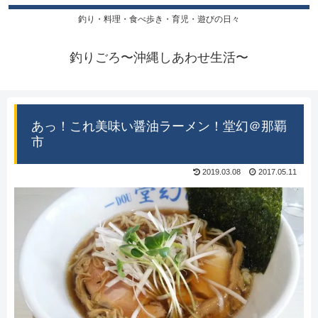
釣り・料理・食べ歩き・育児・遊びの日々
釣りごろ〜沖縄しあわせ生活〜
あっ！これ美味い醤油ラーメン！堂幻＠那覇
市
2019.03.08
2017.05.11