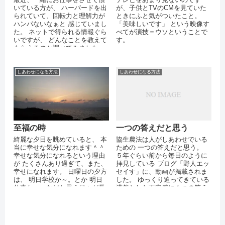
いている方が、 ハーバードを出
が、子供とTVのCMを見ていた
られていて、回転力と理解力が
ときにふと気がついたこと。
ハンパないなぁと 感じていまし
「美味しいです」 という映像す
た。 ネットで得られる情報ぐら
べてが演技＝ウソということで
いですが、 どんなことを教えて
す。
もらえるのか調べてみました。
ハーバード大学一番の熱烈講義
タル...
しあわせになる方法
しあわせになる方法
至福の時
一つの答えだと思う
綺麗な夕日を眺めていると、 本
協生農法は人がしあわせでいる
当に幸せな気分になれます＾＾
ための 一つの答えだと思う。
幸せな気分になれるという理由
５年ぐらい前から毎日のように
が たくさんあり過ぎて、また、
拝見している ブログ「野人エッ
幸せになれます。 日曜日の夕方
セイす」に、動画が掲載されま
は、 明日学校か～。とか 明日
した。 ゆっくり迫ってきている
仕事か～。などと思う日々が長
漠然とした不安感に１つの答え
かったですが、 いつ頃からかそ
を示しています。 自然農や不耕
ん...
起と...