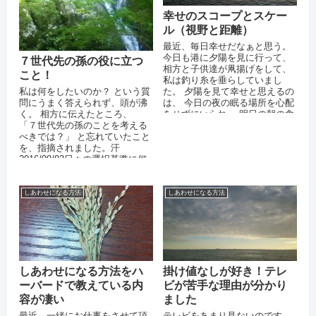
幸せのスコープとスケー
ル（視野と距離）
最近、毎日幸せだなぁと思う。
今日も港に夕陽を見に行って、
７世代先の孫の役に立つ
相方と子供達が凧揚げをして、
こと！
私は釣り糸を垂らしていまし
た。 夕陽を見て幸せと思えるの
私は何をしたいのか？ という質
は、 今日の夜の眠る場所を心配
問にうまく答えられず、頭が沸
をせずにいられ、 明日の朝の食
く。 相方に伝えたところ、
事の心配もしていないためだと
「７世代先の孫のことを考える
思い...
べきでは？」 と忘れていたこと
を、指摘されました。汗
2016/09/03日々の選択基準に何
をおくか私にとって大事なこと
は、...
しあわせになる方法
しあわせになる方法
しあわせになる方法をハ
掛け値なしが好き！テレ
ーバードで教えている内
ビが苦手な理由が分かり
容が凄い
ました
最近、一緒にお仕事をさせて頂
テレビをあまり見ないのです