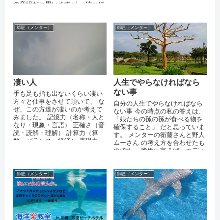
の意訳だと思いますが、 確かに
そうだと思います。 自分の人柄
に反...
師匠（メンター）
師匠（メンター）
凄い人
人生でやらなければなら
ない事
手も足も指も出ないくらい凄い
方々と仕事をさせて頂いて、 な
自分の人生でやらなければなら
ぜ、この方達が凄いのか考えて
ない事 今の時点の私の答えは、
みました。 記憶力（名称・人と
「娘たちの孫の孫が食べる物を
なり・現象・言語） 正確さ（音
確保すること」 だと思っていま
読・読解・理解） 計算力（算
す。 メンターの衛藤さんと野人
数・バランス・経済） 表現力・
ムーさん の考え方を合わせたも
美的センス（美術・音楽・自
のです。 簡単に言えば、エディ
然） 行動...
ブルフォレストを作って残し、
そ...
師匠（メンター）
師匠（メンター）