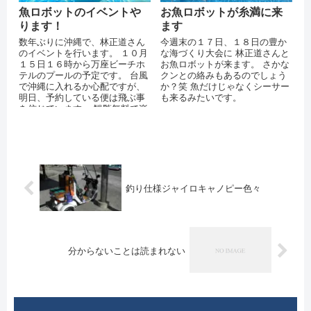
魚ロボットのイベントや
お魚ロボットが糸満に来
ります！
ます
数年ぶりに沖縄で、林正道さん
今週末の１７日、１８日の豊か
のイベントを行います。 １０月
な海づくり大会に 林正道さんと
１５日１６時から万座ビーチホ
お魚ロボットが来ます。 さかな
テルのプールの予定です。 台風
クンとの絡みもあるのでしょう
で沖縄に入れるか心配ですが、
か？笑 魚だけじゃなくシーサー
明日、予約している便は飛ぶ事
も来るみたいです。
を信じています。 観覧無料で楽
しめますので、 秋休みを利用し
て...
釣り仕様ジャイロキャノピー色々
分からないことは読まれない