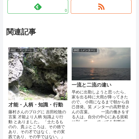
0
関連記事
師匠（メンター）
師匠（メンター）
一流と二流の違い
早めに出勤しようと思ったら、
家を出る時に大雨が降ってきた
ので、 小雨になるまで朝から自
才能・人柄・知識・行動
己啓発。笑 メンターの高野登さ
んの言葉。 一流の働きをす
藤村さんのブログに 吉田松陰の
る人は、自分の中心にある規範
言葉 才能より人柄 知識より行
に則って、 すべてを判断す
動 とありました。 「士たるも
る。 二流に甘んじている人
のの、貴ぶところは、その徳で
は、第...
あり、その才ではなく、その実
践であり、その学ではない。」