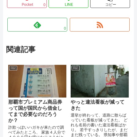
Pocket
LINE
コピー
0
0
関連記事
日記
日記
那覇市プレミアム商品券
やっと違法看板が減って
って国が国民から借金し
きた
てまで必要なのだろう
選挙が終わって、道路に散らば
か？
っていた看板が減ってきた。 ど
れも名前の書いた違法看板ばか
詐欺っぽいハガキが来たので調
り。 若干すっきりしたが、まだ
べてみたところ、 家族４人分で
まだ残っている。 県知事や那覇