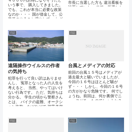
４０００円お得になりそうだと
市長に当選した方も 違法看板を
いう事で、 購入してきました。
設置していた。 当然、落選した
でも、これが本当に必要な政策
方々も設置している。 子供をは
なのか・・・ 国が借金して、公
じ...
務員のやること増やして、 わざ
わざやる事なのだろうか・・・
T...
日記
日記
遠隔操作ウイルスの作者
台風とメディアの対応
の気持ち
前回の台風１５号はメディアが
過去最大と騒いでいましたが、
犯罪を行って良い訳はありませ
今回の１６号はほとんど騒が
んし、 冤罪となった人の人生を
ず・・・ しかし、今回の１６号
考えると、 当然、やってはいけ
の方がかなり危険です。 何でし
ない行為です。 ただ、気持ちは
ょうね。前回は、何か裏側でニ
分かる。 学生の頃から警察さん
ュースがあったのでしょうか？
とは、 バイクの盗難、オークシ
ョン詐欺、などなどで 被害者側
として、何度かお世話になって
いま...
日記
日記