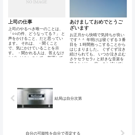
上司の仕事
あけましておめでとうご
ざいます
上司のやるべき唯一のことは、
「○○の件、どうなってる？」 と
お正月から快晴で気持ちが良い
声をかけること、だと思ってい
です＾＾ 年明けは寝ぐずる３番
ます。 それは、 ・聞くこと
目を １時間抱っこすることから
で、気にかけていることを示
はじまりました。 ぐずぐず泣き
す。 ・聞かれる人は、答えなけ
続けられても、 いつか泣き止む
ればいけないことで、整理して
さケセラセラ♪ と好きな音楽を
説明する。 ・そこで問題があれ
聴きながら、 抱っこし続けてい
ば、相談...
ました。 今年は子育てと自分
育...
結局は自分次第
自分の可能性を自分で否定する