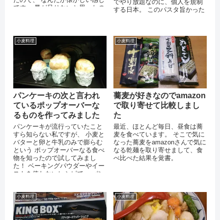
でやり放題なのに、個人を規制
です。 量が足りないと思ったの
する日本。 このパスタ旨かった
で、焼きそばの麺を混ぜてみま
＞＜
した。...
小麦料理
小麦料理
パンケーキの次と言われ
蕎麦が好きなのでamazon
ているポップオーバーな
で取り寄せて比較しまし
るものを作ってみました
た
パンケーキが流行っていたこと
最近、ほとんど毎日、昼食は蕎
すら知らない私ですが、 小麦と
麦を食べています。 そこで気に
バターと卵と牛乳のみで膨らむ
なった蕎麦をamazonさんで気に
という ポップオーバーなる食べ
なる乾麺を取り寄せまして、食
物を知ったので試してみまし
べ比べた結果を覚書。
た！ ベーキングパウダーやイー
ストを使わないレシピで、 パン
とシュークリームの間ぐらいで
す。 薄...
小麦料理
小麦料理