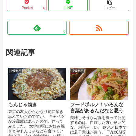
Pocket
LINE
コピー
0
0
関連記事
小麦料理
小麦料理
もんじゃ焼き
フードポルノ！いろんな
言葉があるんだなと思う
東京の友人からかなり前に頂き
忘れていたのですが、 キャベツ
美味しそうな写真を撮って公開
が冷蔵庫にあったので、作って
するのは、自粛した方が良い的
みました。 大学の頃にお好み焼
な。用語らしい。 欧米と日本で
きとやもんじゃなどを食べてい
は若干意味が違う。 TVはCM等
たので、 なんだか懐かしい感じ