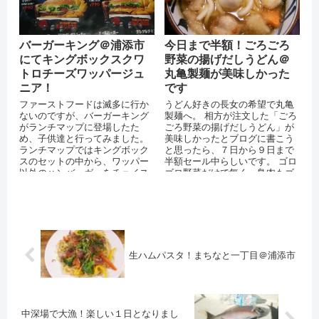
バーガーキング＠浦添市
今日まで半額！ごろごろ
にてキングボックスクワ
野菜の揚げだしうどん＠
トロチーズワッパージュ
丸亀製麺が美味しかった
ニア！
です
ファーストフードは滅多に行か
うどん好きの長女の希望で丸亀
ないのですが、バーガーキング
製麺へ。 相方が注文した「ごろ
がランチマップに登場したた
ごろ野菜の揚げだしうどん」が
め、子供達と行ってみました。
美味しかったとブログに書こう
ランチマップではキングボック
と思ったら、７日から９日まで
スのセットの中から、ワッパー
半額セール中らしいです。 ゴロ
以外のハンバーガーをチョイス
ゴロ野菜だけで無く、鳥肉もゴ
できます。 ポテト＋チキンナゲ
ロゴロでしたし、出汁も美味し
ット＋バナナ...
かったです...
生ハムパスタ！まちなと一丁目＠浦添市
中深場で大漁！楽しい１日となりまし