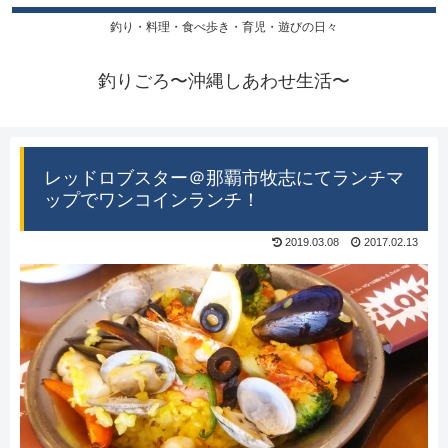
釣り・料理・食べ歩き・育児・遊びの日々
釣りごろ〜沖縄しあわせ生活〜
レッドロブスター＠那覇市牧志にてランチマ
ップでワンコインランチ！
2019.03.08
2017.02.13