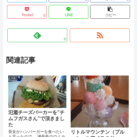
Pocket
LINE
コピー
0
0
関連記事
洋食
洋食
氾濫チーズバーカーを”チ
ムフガスさん”で頂きまし
た
長女がハンバーガーを食べたい
リトルマウンテン（ブル
と言ったので、 瀬長島のウミカ