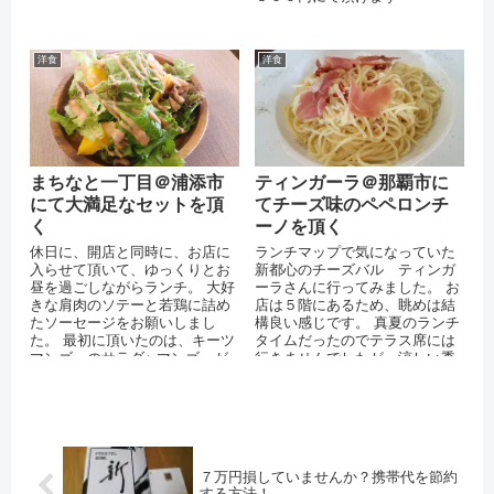
港内に駐車場が無いため、駐車
場は、 簡...
洋食
洋食
まちなと一丁目＠浦添市
ティンガーラ＠那覇市に
にて大満足なセットを頂
てチーズ味のペペロンチ
く
ーノを頂く
休日に、開店と同時に、お店に
ランチマップで気になっていた
入らせて頂いて、ゆっくりとお
新都心のチーズバル ティンガ
昼を過ごしながらランチ。 大好
ーラさんに行ってみました。 お
きな肩肉のソテーと若鶏に詰め
店は５階にあるため、眺めは結
たソーセージをお願いしまし
構良い感じです。 真夏のランチ
た。 最初に頂いたのは、キーツ
タイムだったのでテラス席には
マンゴーのサラダ♪ マンゴーが
行きませんでしたが、涼しい季
美味しいです＞＜
節の夜にはとても良さそうで
す。
７万円損していませんか？携帯代を節約
する方法！