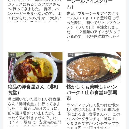
ーシールアイスクリー
ジテラスにあるチムフガスさん
ム）
へ 行ってきました。 普段、ハ
ンバーガーを食べないので、 よ
先日、ブルーシールアイスクリ
くわからないのですが、 大きい
ームのＢｉｇＤｉｐ豊崎店に行
というより、背の高いハンバー
った際に、 勢いでリトルマウン
ガーでした。 たぶん、大きいの
テン（６８０円）を注文しまし
だと...
た。 １２種類のアイスが入って
いるので、 お得感満載でした＾
＾
洋食
洋食
絶品の洋食屋さん（港町
懐かしくも美味しいハン
食堂）
バーグ！山市食堂＠那覇
市
噂に聞いていた美味しい洋食屋
さん「港町食堂」に行ってきま
ランチマップにて見つけた懐か
した！！ 最近は毎月のように、
しい感じのお店ホテル山市の地
前を通り過ぎていましたが、 ま
下にある山市食堂さんへ。 この
ったく気が付きませんでした
ハンバーグランチは、通常１，
（＾＾； 場所は、安謝港の正門
０００円ですがランチマップで
から入ってすぐの左奥ですが、
５００円にて頂けます＾＾