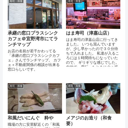
寿司・和食
寿司・和食
承継の窓口プラスシンク
はま寿司（津嘉山店）
カフェ＠宜野湾市にてラ
はま寿司の津嘉山店に行ってき
ンチマップ
ました。 いつも混んでいます
が、少し早かったので３０分待
お店の名前が若干かわってる
ちで入れました。 私達が入るこ
「承継の窓口プラスシンクカフ
ろには１時間待ちになっていた
ェ」さんでランチマップ。 カフ
ので、 ギリギリな感じでした。
ェ＋不動産関係の相談が出来る
内地で一度行ったときに少々残
窓口らしいです。
念な思いをしたので、 どうかな
と思い...
寿司・和食
寿司・和食
和風だいにんぐ 粋や
メアジのお造り（和食
要）
職場の方に安里駅近くの「和風