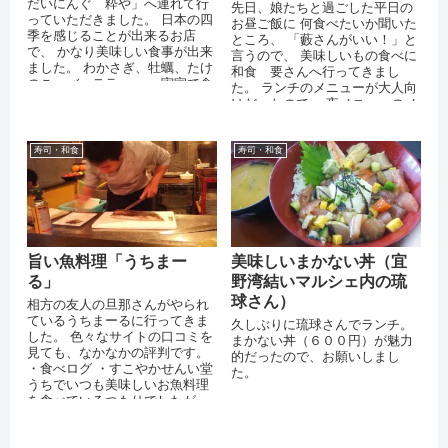
だいにんぐ 粋や」へ連れて行
先日、娘たちと過ごした平日の
っていただきました。 日本の四
お昼ご飯に 何食べたいか聞いた
季を感じることが出来るお店
ところ、 「藪さんがいい！」と
で、 かなり美味しい食事が出来
言うので、 美味しいもの食べに
ました。 わかさぎ、牡蠣、たけ
和食 要さんへ行ってきまし
のこ、バッテラ・・・ 実家で食
た。 ランチのメニューが大人向
べていたような懐かしい料理で
けだったので、 夜メニューのメ
した。 ...
アジのお造りを作っていただき
ました＞...
寿司・和食
寿司・和食
旨い魚料理「うちまー
美味しいまかない丼（宜
る」
野湾結いマルシェ内の琉
球さん）
相方の友人の旦那さんがやられ
ているうちまーるに行ってきま
久しぶりに琉球さんでランチ。
した。 色々なサイトの口コミを
まかない丼（６００円）が魅力
見ても、なかなかの評判です。
的だったので、お願いしまし
・食べログ ・すこやかせんい堂
た。
うちでいつも美味しいお魚料理
を食べているつもりでしたが、
この道２０年のプロが作る料理
は...