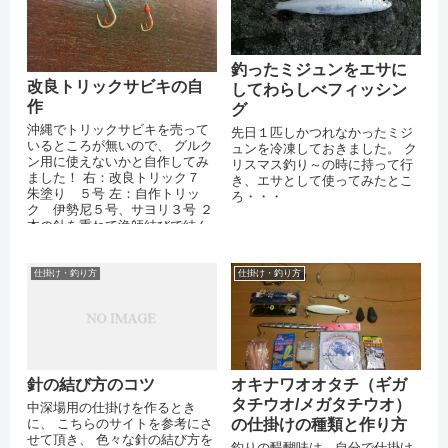
釣ったミジュンをエサに
改良トリックサビキの自
してわらしべフィッシン
作
グ
沖縄でトリックサビキを売って
先日１匹しかつれなかったミジ
いるところが無いので、 グルク
ュンを冷凍しておきました。 ク
ン用に使えないかと自作してみ
リスマス釣り～の時に持って行
ました！ 右：改良トリック７
き、エサとして使ってみたとこ
朱塗り ５号 左：自作トリッ
ろ・・・
ク 伊勢尼５号、サヨリ３号 ２
本の針を重ねて漁師結びで結ん
で、 もう一度、今度は伊勢尼だ
けを漁...
仕掛け・釣り方
仕掛け・釣り方
針の結び方のコツ
オキナワオオタチ（ギガ
タチウオ/メガタチウオ）
中深場用の仕掛けを作るとき
に、 こちらのサイトを参考にさ
の仕掛けの種類と作り方
せて頂き、 色々な針の結び方を
釣りの醍醐味は、自分で仕掛け