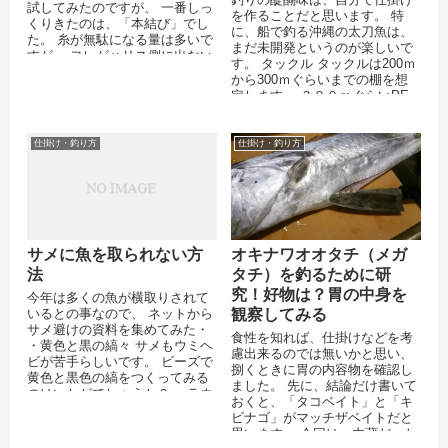
試してみたのですが、 一番しっ
を作ることだと思います。 特
くりきたのは、「本結び」でし
に、船で釣る沖縄の太刀魚は、
た。 糸が無駄になる量は多いで
まだ未開発というのが楽しいで
すが、 ヨレがハリス側に出ない
す。 タックル タックルは200ｍ
ので、 出来上がりが綺麗です。
から300ｍぐらいまでの棚を想
早く...
定します。 ３００ｍぐらいPE
が巻いてあるリールと１００号
（３...
仕掛け・釣り方
仕掛け・釣り方
サメに魚を取られない方
オキナワオオタチ（メガ
法
タチ）を釣るために研
究！好物は？胃の中身を
今年は多くの魚が横取りされて
いるとの事なので、 ネットから
観察してみる
サメ避けの資料を集めてみた・
食性を知れば、仕掛けなどを考
・黄色と黒の縞々 サメもウミヘ
慮出来るのでは無いかと思い、
ビが苦手らしいです。 ビーズで
捌くときに胃の内容物を確認し
黄色と黒色の縞をつくってみる
ました。 先に、結論だけ書いて
のはいかがでしょうか？ ・ラウ
おくと、「タコベイト」と「キ
リル硫酸ナトリウム 研究による
ビナゴ」がマッチザベイトだと
と...
思います。 今回は、内蔵だった