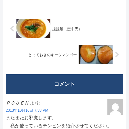
り、溶けたベイトや、寄生虫だ
ったり、人...
担担麺（壺中天）
とっておきのキーツマンゴー
コメント
ＲＯＵＥＮ
より:
2013年10月16日 7:33 PM
またまたお邪魔します。
私が使っているテンビンを紹介させてください。