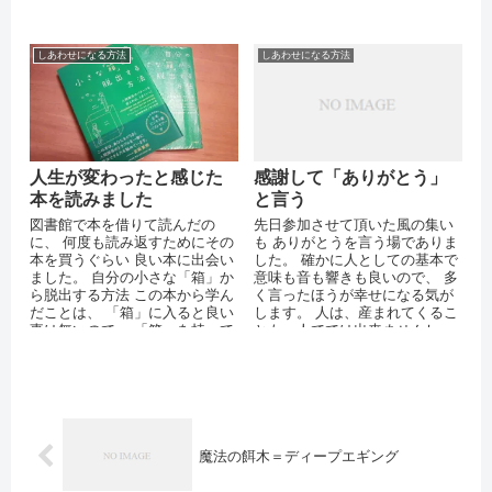
り、動いたり、可能なことをす
た、逆に...
べて試すのである。 そして、成
功した事...
しあわせになる方法
しあわせになる方法
人生が変わったと感じた
感謝して「ありがとう」
本を読みました
と言う
図書館で本を借りて読んだの
先日参加させて頂いた風の集い
に、 何度も読み返すためにその
も ありがとうを言う場でありま
本を買うぐらい 良い本に出会い
した。 確かに人としての基本で
ました。 自分の小さな「箱」か
意味も音も響きも良いので、 多
ら脱出する方法 この本から学ん
く言ったほうが幸せになる気が
だことは、 「箱」に入ると良い
します。 人は、産まれてくるこ
事は無いので、 「箱」を持って
とも一人ででは出来ませんし、
いることを意識して、 相手のこ
産まれたからといって、一人で
と...
大きく...
魔法の餌木＝ディープエギング