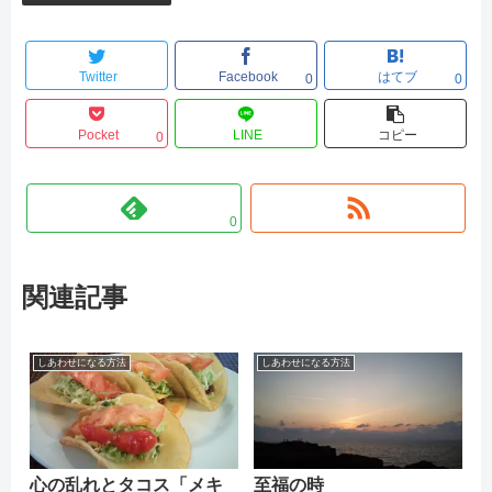
Twitter
Facebook
はてブ
0
0
Pocket
LINE
コピー
0
0
関連記事
しあわせになる方法
しあわせになる方法
心の乱れとタコス「メキ
至福の時