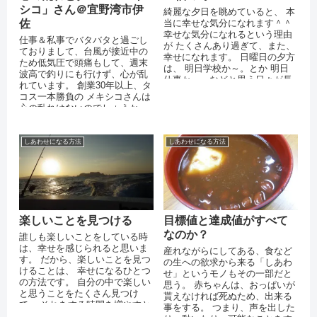
シコ」さん＠宜野湾市伊
綺麗な夕日を眺めていると、 本
佐
当に幸せな気分になれます＾＾
幸せな気分になれるという理由
仕事＆私事でバタバタと過ごし
が たくさんあり過ぎて、また、
ておりまして、台風が接近中の
幸せになれます。 日曜日の夕方
ため低気圧で頭痛もして、週末
は、 明日学校か～。とか 明日
波高で釣りにも行けず、心が乱
仕事か～。などと思う日々が長
れています。 創業30年以上、タ
かったですが、 いつ頃からかそ
コス一本勝負の メキシコさんは
ん...
心の乱れはないのでしょうか。
これだけ美味しいタコスを出せ
るのは...
しあわせになる方法
しあわせになる方法
楽しいことを見つける
目標値と達成値がすべて
なのか？
誰しも楽しいことをしている時
は、幸せを感じられると思いま
産れながらにしてある、食など
す。 だから、楽しいことを見つ
の生への欲求から来る「しあわ
けることは、 幸せになるひとつ
せ」というモノもその一部だと
の方法です。 自分の中で楽しい
思う。 赤ちゃんは、おっぱいが
と思うことをたくさん見つけ
貰えなければ死ぬため、出来る
て、 それをする時間を増やすと
事をする。 つまり、声を出した
どんどん幸せになれます。 ま