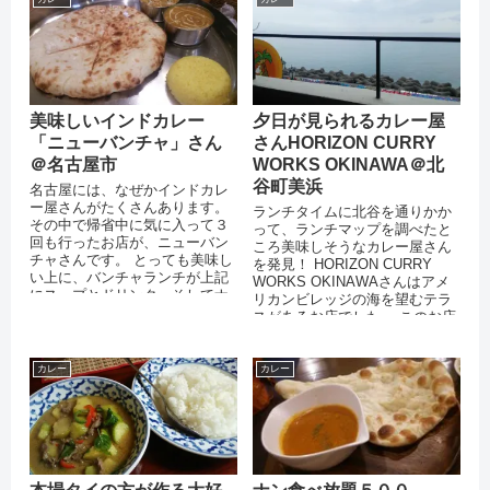
美味しいインドカレー
夕日が見られるカレー屋
「ニューバンチャ」さん
さんHORIZON CURRY
＠名古屋市
WORKS OKINAWA＠北
谷町美浜
名古屋には、なぜかインドカレ
ー屋さんがたくさんあります。
ランチタイムに北谷を通りかか
その中で帰省中に気に入って３
って、ランチマップを調べたと
回も行ったお店が、ニューバン
ころ美味しそうなカレー屋さん
チャさんです。 とっても美味し
を発見！ HORIZON CURRY
い上に、バンチャランチが上記
WORKS OKINAWAさんはアメ
にスープとドリンク、そしてナ
リカンビレッジの海を望むテラ
ンの食べ放題がついて、１４０
スがあるお店でした。 このお店
０円とお...
は、観光客の方には絶大...
カレー
カレー