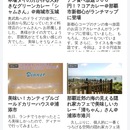
本場タイの方が作る大好
ナン食べ放題５００
きなグリーンカレー「シ
円！？コアカレー＠那覇
ャムさん」＠南城市玉城
市新都心がランチマップ
に登場
奥武島へのドライブの途中に、
以前から気になっていたタイ料
新都心コープのナンの食べ放題
理店のシャムさんへ お邪魔しま
のお店コアカレーさんがランチ
した。 奥様がタイの方でしょう
マップに登場していました。 も
か。 雰囲気がとても良い感じの
ちろん、カレーもついていま
方でした。 美味しそうなメニュ
す。笑 さらに、ライスも食べ放
ーばかりで、迷いましたが、 ま
題です。 今回は、２００円追加
ずは、大好物のグリーンカレー
でほうれん草ナンに変更して頂
です。
きました。 このほうれん草ナン
が、香ば...
カレー
カレー
美味い！カンティプルゴ
那覇近郊の海の見える隠
ールドカリーハウス＠浦
れ家カフェで美味しいカ
添市
レー「清ちゃん」さん＠
浦添市港川
先日、ランチでうかがったとこ
ろ美味しかったので、ディナー
久しぶりに、個人的に一番く
で行ってみました。
つろげる空間の隠れ家カフェ清