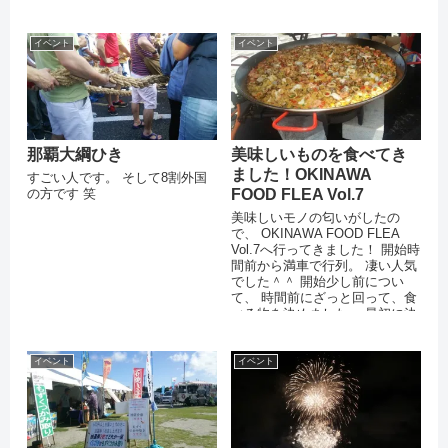
んでしたか？」 と言われていま
＾ めでたい！ 今年は遅咲き...
したが...
イベント
イベント
那覇大綱ひき
美味しいものを食べてき
ました！OKINAWA
すごい人です。 そして8割外国
の方です 笑
FOOD FLEA Vol.7
美味しいモノの匂いがしたの
で、 OKINAWA FOOD FLEA
Vol.7へ行ってきました！ 開始時
間前から満車で行列。 凄い人気
でした＾＾ 開始少し前につい
て、 時間前にざっと回って、食
べる物を決めました。 最初に決
めたのは、予約...
イベント
イベント