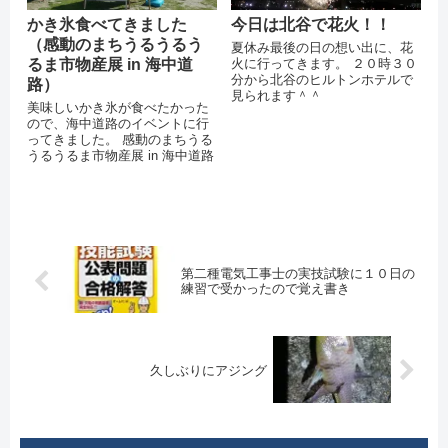
かき氷食べてきました
今日は北谷で花火！！
（感動のまちうるうるう
夏休み最後の日の想い出に、花
るま市物産展 in 海中道
火に行ってきます。 ２０時３０
分から北谷のヒルトンホテルで
路）
見られます＾＾
美味しいかき氷が食べたかった
ので、海中道路のイベントに行
ってきました。 感動のまちうる
うるうるま市物産展 in 海中道路
第二種電気工事士の実技試験に１０日の
練習で受かったので覚え書き
久しぶりにアジング