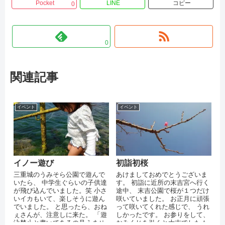
Pocket
LINE
コピー
0
0
関連記事
イベント
イベント
イノー遊び
初詣初桜
三重城のうみそら公園で遊んで
あけましておめでとうございま
いたら、 中学生ぐらいの子供達
す。 初詣に近所の末吉宮へ行く
が飛び込んでいました。笑 小さ
途中、 末吉公園で桜が１つだけ
いイカもいて、楽しそうに遊ん
咲いていました。 お正月に頑張
でいました。 と思ったら、おね
って咲いてくれた感じで、 うれ
ぇさんが、注意しに来た。 「遊
しかったです。 お参りをして、
泳禁止と書いてあるの見えませ
おみくじを引くと大吉でした＾