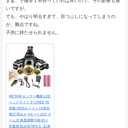
まぁ、予備を１本持っていれば良いので、その必要も無
いですが。
でも、やはり明るすぎて、目つぶしになってしまうの
が、難点ですね。
子供に持たせられません。
WDTAM センサー機能 LED
ヘッドライト 3* CREE T6
搭載 5000ルーメン USB充
電式 明るさ 4モード点灯 ズ
ーム式 角度調整可能 釣り
作業用 防水等?IPX-5 【2本