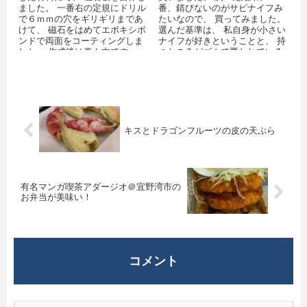
ました。 一番右の定規にドリル
番、錆びないのがサビナイフみ
で６ｍｍの穴をギリギリまであ
たいなので、 買ってみました。
けて、 磁石をはめてエポキシボ
選んだ基準は、 私自身が小さい
ンドで両面をコーティングしま
ナイフが好きということと、 持
した。 作成後は真ん中です。
つところがゴムで覆われている
これを船にマスキングテープで
だけなので、 他の錆が無さそう
とめれ...
とい...
キスとドラゴンフルーツの皮の天ぷら
有名マンガ喫茶アダージオ＠宜野湾市の
お弁当が美味い！
コメント