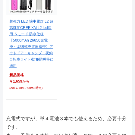
超強力 LED 懐中電灯 L2 超
高輝度CREE XM L2 led採
用 ５モード 防水仕様
【5000mAh 26650充電
池・USB式充電器携帯】ア
ウトドア・キャンプ・夜釣
自転車ライト/防犯防災等に
適用
新品価格
￥1,659
から
(2017/10/10 00:58時点)
充電式ですが、単４電池３本でも使えるため、必要十分
です。