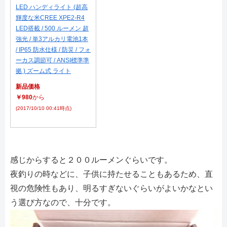
LED ハンディライト (超高
輝度な米CREE XPE2-R4
LED搭載 / 500 ルーメン 超
強光 / 単3アルカリ電池1本
/ IP65 防水仕様 / 防災 / フォ
ーカス調節可 / ANSI標準準
拠 ) ズーム式 ライト
新品価格
￥980
から
(2017/10/10 00:41時点)
感じからすると２００ルーメンぐらいです。
夜釣りの時などに、子供に持たせることもあるため、直
視の危険性もあり、明るすぎないぐらいがよいかなとい
う選び方なので、十分です。