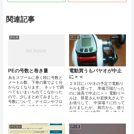
関連記事
釣り具
釣り具
PEの号数と巻き量
電動買うもパヤオが中止
に＞＜
糸をスプールに巻く時に号数と
メートル数、下巻の量でよく分
２９日にパヤオの予定で電動リ
からなくなります。 ネットで調
ールも買って、 準備万端だった
べてもいまいち出てこなかった
のに波高で中止に＞＜ 電動リー
ので、少しまとめてみました。
ルは、群星さんや若狭丸さんで
号数について、ナイロンやフロ
お借りして、 中深場？に行って
ロカーボンは太さによって決め
おりましたが、 相方から、借り
られていますが、PEは重さによ
て落としては大変、 長く使える
って決めら...
んだから、買ったらいいさぁ と
お許...
パソコン
釣り具