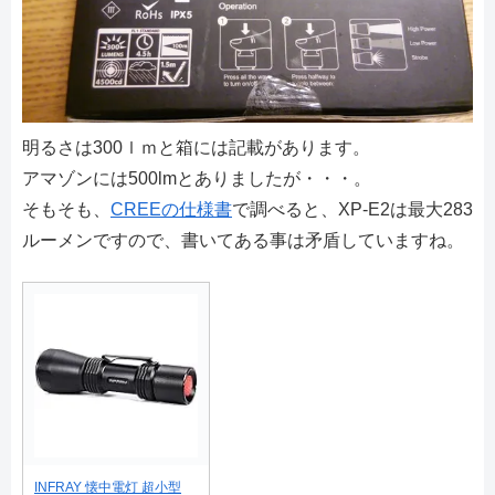
明るさは300ｌｍと箱には記載があります。
アマゾンには500lmとありましたが・・・。
そもそも、
CREEの仕様書
で調べると、XP-E2は最大283
ルーメンですので、書いてある事は矛盾していますね。
INFRAY 懐中電灯 超小型