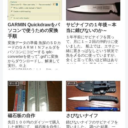
GARMIN Quickdrawをパ
サビナイフの１年後～本
ソコンで使うための変換
当に錆びないのか～
手順
１年半前にサビナイフを買っ
て、月に１～２回の沖釣りに使
変換データの準備 魚探のＳＤカ
いました。 船上では、エサと一
ードのＧＡＲＭＩＮフォルダを
緒に置きっぱなしという状況で
パソコンにコピーする qdc-
魚を〆るのに使っていますが、
converterを使って".grd"に変換
全くと言って良いほど錆はあり
からダウンロードし、解凍して
ません。 少し茶色くなっていた
実行。※上
のは、刃と持ち手のつながり部
を"GARMIN\Quickdraw"フォル
分でしたが...
ダを...
釣り具
釣り具
磁石板の自作
さびないナイフ
先日１００均のダイソーで購入
錆びないナイフのサビナイフを
した材料にて、 磁石板を自作し
買いました。 調べた結果、一