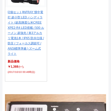
[2個セット]INFRAY 懐中電
灯 超小型 LED ハンディラ
イト (超高輝度な米CREE
XPE2-R4 LED搭載 / 500 ル
ーメン 超強光 / 単3アルカ
リ電池1本 / IP65 防水仕様 /
防災 / フォーカス調節可 /
ANSI標準準拠 ) ズーム式
ライト
新品価格
￥1,388
から
(2017/10/10 00:46時点)