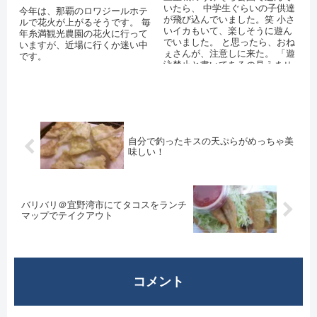
いたら、 中学生ぐらいの子供達
今年は、那覇のロワジールホテ
が飛び込んでいました。笑 小さ
ルで花火が上がるそうです。 毎
いイカもいて、楽しそうに遊ん
年糸満観光農園の花火に行って
でいました。 と思ったら、おね
いますが、近場に行くか迷い中
ぇさんが、注意しに来た。 「遊
です。
泳禁止と書いてあるの見えませ
んでしたか？」 と言われていま
したが...
自分で釣ったキスの天ぷらがめっちゃ美
味しい！
バリバリ＠宜野湾市にてタコスをランチ
マップでテイクアウト
コメント