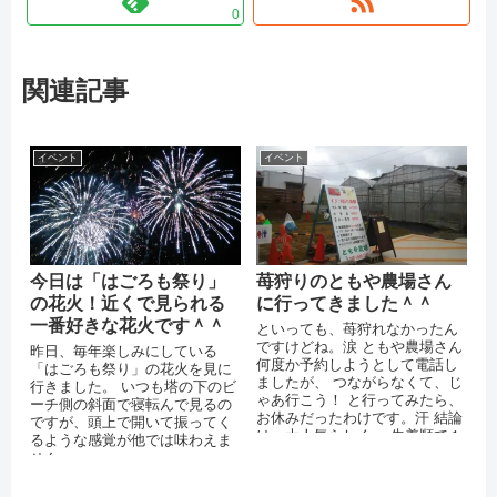
0
関連記事
イベント
イベント
今日は「はごろも祭り」
苺狩りのともや農場さん
の花火！近くで見られる
に行ってきました＾＾
一番好きな花火です＾＾
といっても、苺狩れなかったん
ですけどね。涙 ともや農場さん
昨日、毎年楽しみにしている
何度か予約しようとして電話し
「はごろも祭り」の花火を見に
ましたが、 つながらなくて、じ
行きました。 いつも塔の下のビ
ゃあ行こう！ と行ってみたら、
ーチ側の斜面で寝転んで見るの
お休みだったわけです。汗 結論
ですが、頭上で開いて振ってく
は、大人気らしく、 先着順で１
るような感覚が他では味わえま
０時から営業ですが、 ９時ぐら
せん＞＜
い...