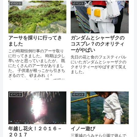
イベント
イベント
アーサを採りに行ってき
ガンダムとシャーザクの
ました
コスプレ？のクオリティ
ーがやばい
この時期恒例行事のアーサ取り
に行ってきました。 時期は少し
先日の花と食のフェスティバル
早いかと思っていましたが、 既
にいたガンダムとシャーザクの
にたくさんのアーサがありまし
クオリティーがやばすぎて笑え
た。 子供達が根っこから引きち
ました。
ぎるので、 砂まみれ（＾
＾；；； ちゃんと、切って採り
ましょう。 採りながらも、、、
漁業権...
イベント
イベント
年越し花火！２０１６－
イノー遊び
２０１７
三重城のうみそら公園で遊んで