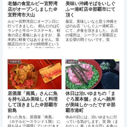
老舗の食堂ルビー宜野湾
美味い沖縄そばをいしぐ
店がオープンしました＠
ふー港町店＠那覇市にて
宜野湾市大山
頂く
ルビー宜野湾店にオープン日に
最近、美味しいなと思う沖縄そ
行ってきました。 頼んだのはC
ばのお店「いしぐふー港町店」
ランチと牛ロースステーキ。 軽
にて、夕食を頂きました。 お店
食の店と看板にありますが、 基
の場所は、シーランド那覇店と
本的に軽食ではありません。笑
太公望の間ぐらいです。笑
開店日のランチの時間帯という
こともあって、 店内が混雑して
いましたが、 駐車場の台数と客
席...
沖縄料理
沖縄料理
居酒屋「南風」さんに魚
休日は泊いゆまちの「ま
を持ち込み美味しく料理
ぐろ屋本舗」さんへ賄丼
して頂きました＠那覇市
が美味しかったです＠那
前島
覇市港町
釣った魚を、居酒屋「南風」
休みの日には、泊いゆまちに行
（ホテルピースランド１階） に
っている気がします。笑 賄（ま
持ち込んで調理していただきま
かない）丼（６８０円）を食べ