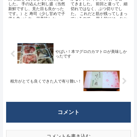
した。 手の込んだ刺し盛（当然
てきました。 前回と違って、細
新鮮ですし、見た目も良かった
切れではなく、ぶつ切りでし
です。）と 寿司（少し甘めで子
た。 これだと筋が残ってしまっ
供も食べられ、超美味しかっ
ているので、 個人的には、なか
た。） タイクチャーの天ぷら×
おち丼（５００円）の方が好み
２皿（今...
です。 ...
やばい！本マグロのカマトロが美味しか
ったです
相方がとても良くできた人で有り難い！
コメント
コメントを書き込む