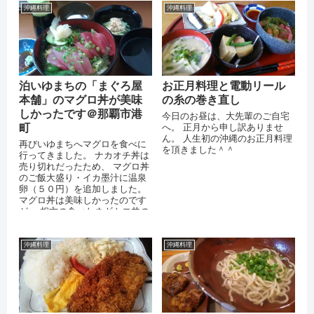
沖縄料理
沖縄料理
泊いゆまちの「まぐろ屋
お正月料理と電動リール
本舗」のマグロ丼が美味
の糸の巻き直し
しかったです＠那覇市港
今日のお昼は、大先輩のご自宅
町
へ。 正月から申し訳ありませ
ん。 人生初の沖縄のお正月料理
再びいゆまちへマグロを食べに
を頂きました＾＾
行ってきました。 ナカオチ丼は
売り切れだったため、 マグロ丼
のご飯大盛り・イカ墨汁に温泉
卵（５０円）を追加しました。
マグロ丼は美味しかったのです
が、 相方の食べたネギトロ丼の
具が少なく、残念な感じでし
た・・・...
沖縄料理
沖縄料理