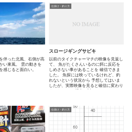
仕掛け・釣り方
スロージギングサビキ
を伴った北風、右側が高
以前のタイクチャーマチの映像を見返し
かい東風。 雲の動きを
て、 魚がたくさんいるのに餌に反応を
を感じると面白い。
しめさない事があることを 確信できま
した。 魚探には映っているけれど、釣
れないという状況から 予想してはいま
したが、実際映像を見ると確信に変わり
ました。 この場合の対...
仕掛け・釣り方