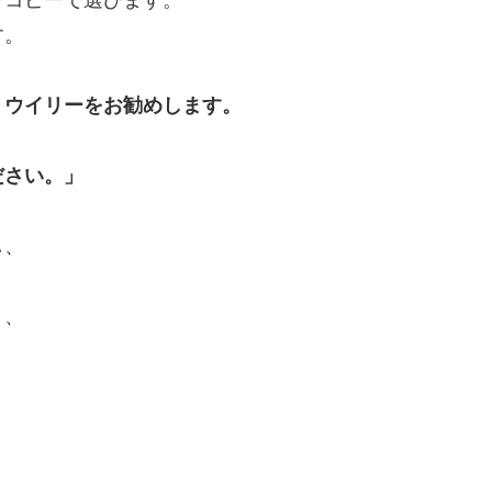
す。
、ウイリーをお勧めします。
。
ださい。」
し、
く、