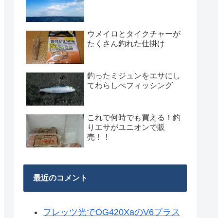
ウメイロとタイクチャーが
たくさん釣れた仕掛け
釣ったミジュンをエサにし
てわらしべフィッシング
これで何時でも買える！釣
りエサがユニオンで販
売！！
最近のコメント
フレッツ光でOG420XaのV6プラス