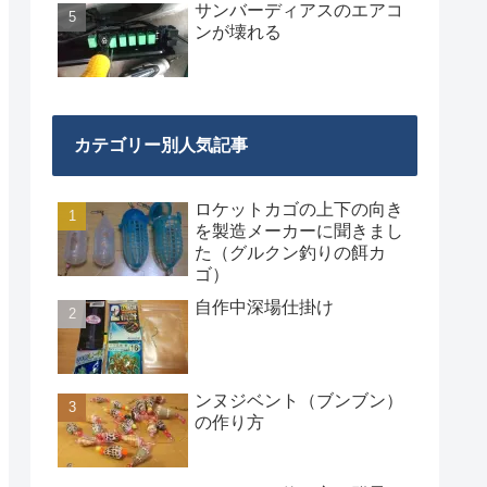
サンバーディアスのエアコ
ンが壊れる
カテゴリー別人気記事
ロケットカゴの上下の向き
を製造メーカーに聞きまし
た（グルクン釣りの餌カ
ゴ）
自作中深場仕掛け
ンヌジベント（ブンブン）
の作り方