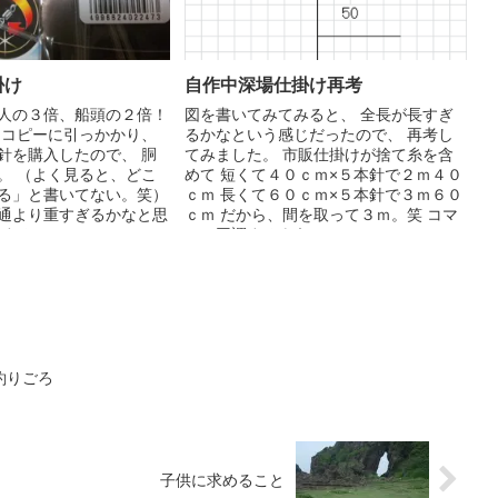
掛け
自作中深場仕掛け再考
人の３倍、船頭の２倍！
図を書いてみてみると、 全長が長すぎ
チコピーに引っかかり、
るかなという感じだったので、 再考し
針を購入したので、 胴
てみました。 市販仕掛けが捨て糸を含
。 （よく見ると、どこ
めて 短くて４０ｃｍ×５本針で２ｍ４０
る」と書いてない。笑）
ｃｍ 長くて６０ｃｍ×５本針で３ｍ６０
通より重すぎるかなと思
ｃｍ だから、間を取って３ｍ。笑 コマ
る...
セに同調するよう...
釣りごろ
子供に求めること