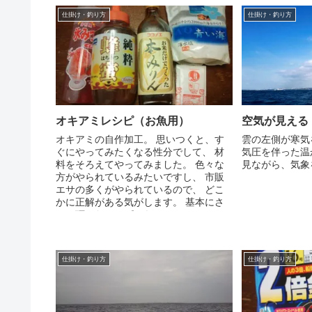
仕掛け・釣り方
仕掛け・釣り方
オキアミレシピ（お魚用）
空気が見える
オキアミの自作加工。 思いつくと、す
雲の左側が寒気
ぐにやってみたくなる性分でして、 材
気圧を伴った温
料をそろえてやってみました。 色々な
見ながら、気象
方がやられているみたいですし、 市販
エサの多くがやられているので、 どこ
かに正解がある気がします。 基本にさ
せて頂いたレシピから、...
仕掛け・釣り方
仕掛け・釣り方