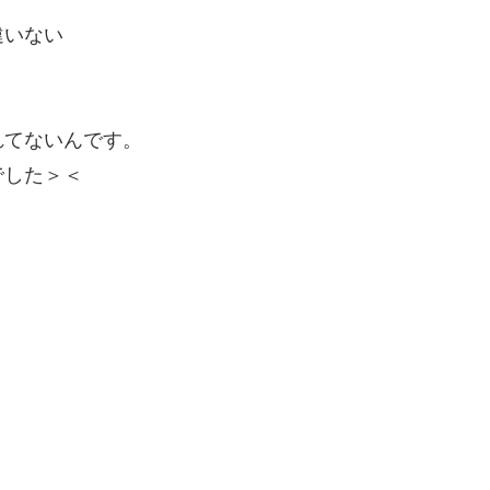
違いない
れてないんです。
でした＞＜
！