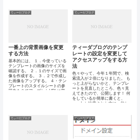
てぃーだブログ
てぃーだブログ
一番上の背景画像を変更
ティーダブログのテンプ
する方法
レートの設定を変更して
アクセスアップをする方
基本的には、 １．今使っている
テンプレートの画像のサイズを
法
確認する。 ２．１のサイズで画
色々やって、今年１年間で、検
像を作成する。 ３．２で作成し
索流入が２倍になりました。 も
た画像をアップする。 ４・テン
っと上がらないかと、テンプレ
プレートのスタイルシートの参
ートを見直したところ、色々見
照先を３でアップしたURLに変
えてきたので、公開します！ 何
更する。 詳しい流れは下記にな
をしているか簡単に書くと、
りま...
googleと検索された方に、欲し
い情報を届けることをします。
てぃーだブログ
てぃーだブログ