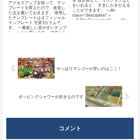
を 置き換えて、リンクタグなど
アクセスアップを狙って、テン
をいれると、 すきにかきかえる
プレートを変えたので、改造し
ことができます。 ＜div
た点を書いておきます。 使用し
class="description"＞
たテンプレートはオフィシャル
＜%BlogDescription%＞＜/div...
テンプレート 可変3カラムで
す。 一番新しい見やすいテンプ
レートだと思います。 改造した
点は下記の通りです。 ・タイト
ルの背...
やっぱりマンゴーが安いのはここ！
ポッピングシャワーが好きなのです
コメント