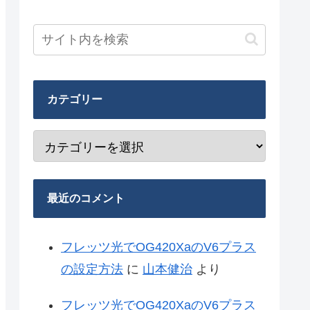
カテゴリー
最近のコメント
フレッツ光でOG420XaのV6プラス
の設定方法
に
山本健治
より
フレッツ光でOG420XaのV6プラス