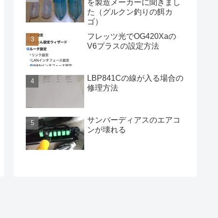
を製造メーカーに聞きまし
た（グルクン釣りの餌カ
ゴ）
フレッツ光でOG420Xaの
V6プラスの設定方法
LBP841Cの線が入る場合の
修理方法
サンバーディアスのエアコ
ンが壊れる