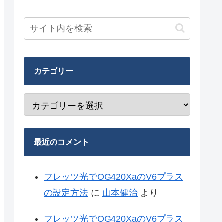
カテゴリー
最近のコメント
フレッツ光でOG420XaのV6プラス
の設定方法
に
山本健治
より
フレッツ光でOG420XaのV6プラス