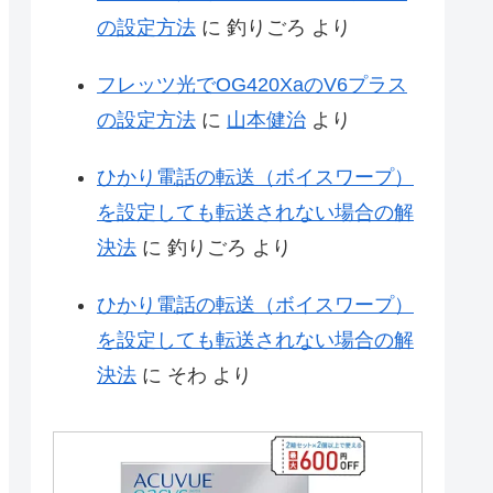
の設定方法
に
釣りごろ
より
フレッツ光でOG420XaのV6プラス
の設定方法
に
山本健治
より
ひかり電話の転送（ボイスワープ）
を設定しても転送されない場合の解
決法
に
釣りごろ
より
ひかり電話の転送（ボイスワープ）
を設定しても転送されない場合の解
決法
に
そわ
より