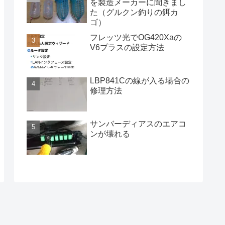
を製造メーカーに聞きまし
た（グルクン釣りの餌カ
ゴ）
フレッツ光でOG420Xaの
V6プラスの設定方法
LBP841Cの線が入る場合の
修理方法
サンバーディアスのエアコ
ンが壊れる