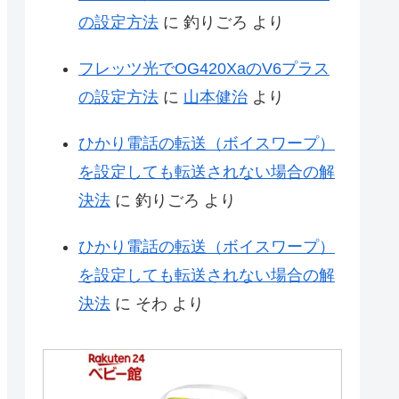
の設定方法
に
釣りごろ
より
フレッツ光でOG420XaのV6プラス
の設定方法
に
山本健治
より
ひかり電話の転送（ボイスワープ）
を設定しても転送されない場合の解
決法
に
釣りごろ
より
ひかり電話の転送（ボイスワープ）
を設定しても転送されない場合の解
決法
に
そわ
より