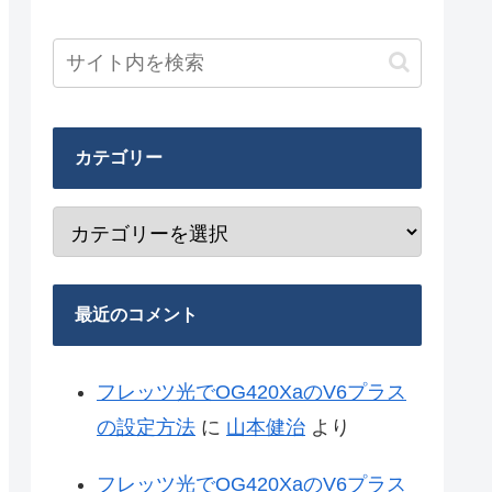
カテゴリー
最近のコメント
フレッツ光でOG420XaのV6プラス
の設定方法
に
山本健治
より
フレッツ光でOG420XaのV6プラス