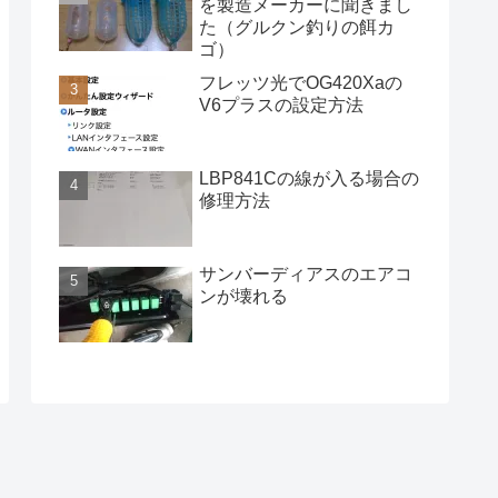
を製造メーカーに聞きまし
た（グルクン釣りの餌カ
ゴ）
フレッツ光でOG420Xaの
V6プラスの設定方法
LBP841Cの線が入る場合の
修理方法
サンバーディアスのエアコ
ンが壊れる